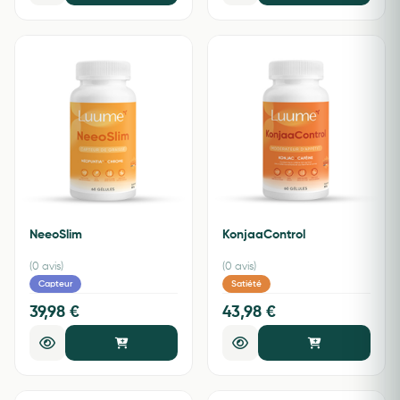
NeeoSlim
KonjaaControl
(0 avis)
(0 avis)
Capteur
Satiété
39,98 €
43,98 €