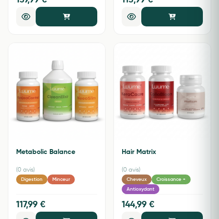
139,99 €
113,99 €
Metabolic Balance
Hair Matrix
(0 avis)
(0 avis)
Digestion
Minceur
Cheveux
Croissance +
Antioxydant
117,99 €
144,99 €