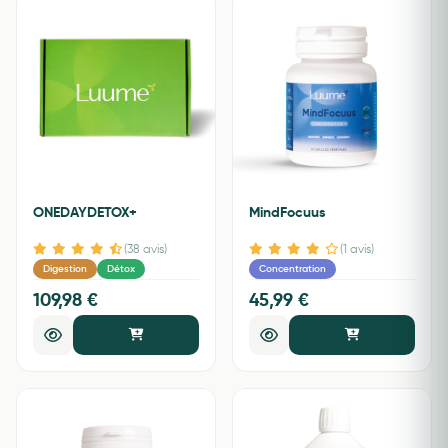
ONEDAYDETOX+
MindFocuus
(38 avis)
(1 avis)
Digestion
Détox
Concentration
109,98 €
45,99 €