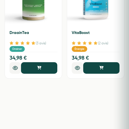
DraainTea
VitaBoost
(3 avis)
(2 avis)
Drainer
Énergie
34,98 €
34,98 €