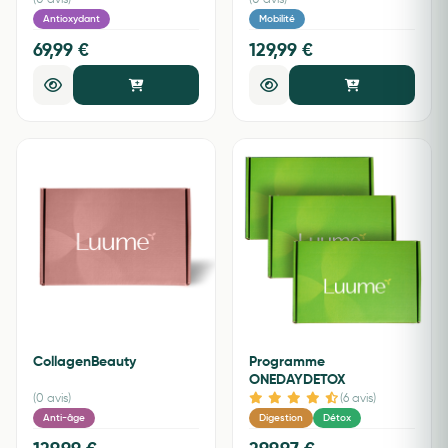
(0 avis)
(0 avis)
Antioxydant
Mobilité
69,99 €
129,99 €
CollagenBeauty
Programme
ONEDAYDETOX
(0 avis)
(6 avis)
Anti-âge
Digestion
Détox