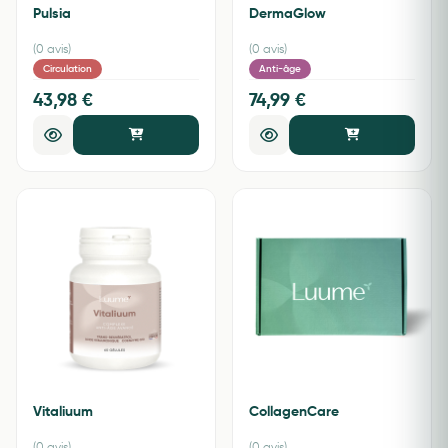
Pulsia
DermaGlow
(0 avis)
(0 avis)
Circulation
Anti-âge
43,98 €
74,99 €
Vitaliuum
CollagenCare