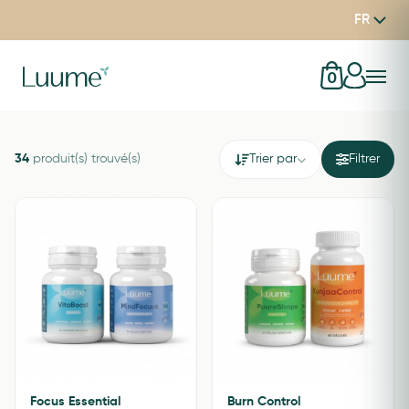
FR
0
34
produit(s) trouvé(s)
Trier par
Filtrer
Focus Essential
Burn Control