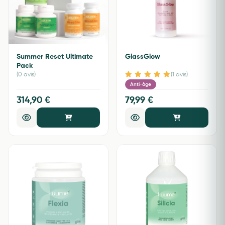
Summer Reset Ultimate
GlassGlow
Pack
(0 avis)
(1 avis)
Anti-âge
314,90 €
79,99 €