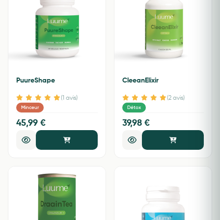
PuureShape
CleeanElixir
(1 avis)
(2 avis)
Minceur
Détox
45,99 €
39,98 €