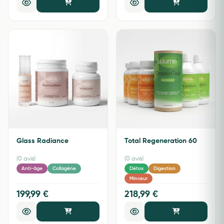
Glass Radiance
Total Regeneration 60
(0 avis)
(0 avis)
Anti-âge
Collagène
Détox
Digestion
Minceur
199,99 €
218,99 €