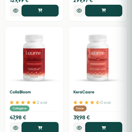
129,99 €
299,97 €
CollaBloom
KeraCaare
(2 avis)
(3 avis)
Collagène
Force
47,98 €
39,98 €