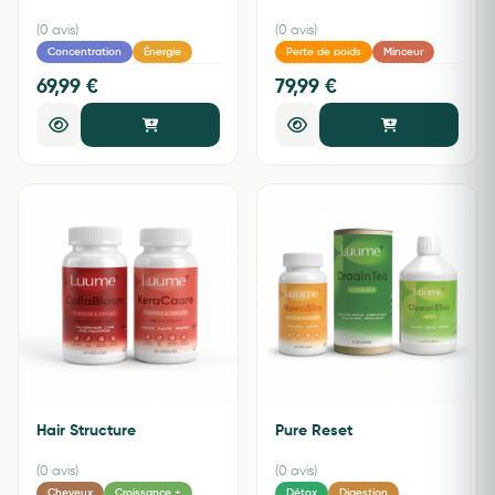
(0 avis)
(0 avis)
Concentration
Énergie
Perte de poids
Minceur
69,99 €
79,99 €
Hair Structure
Pure Reset
(0 avis)
(0 avis)
Cheveux
Croissance +
Détox
Digestion