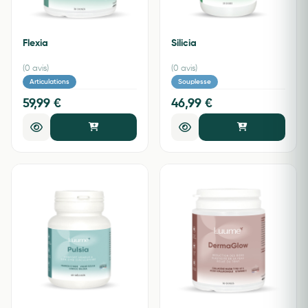
Flexia
Silicia
(0 avis)
(0 avis)
Articulations
Souplesse
59,99 €
46,99 €