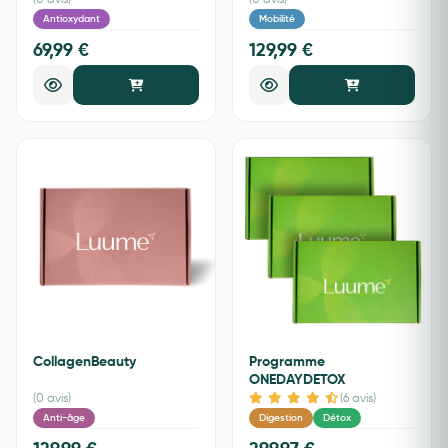
(0 avis)
(0 avis)
Antioxydant
Mobilité
69,99 €
129,99 €
CollagenBeauty
Programme
ONEDAYDETOX
(0 avis)
(6 avis)
Anti-âge
Digestion
Détox