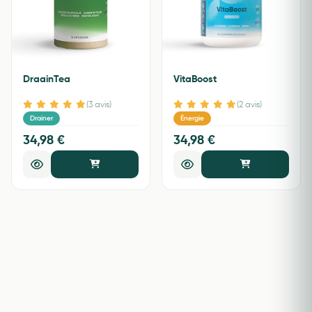
DraainTea
VitaBoost
(3 avis)
(2 avis)
Drainer
Énergie
34,98 €
34,98 €