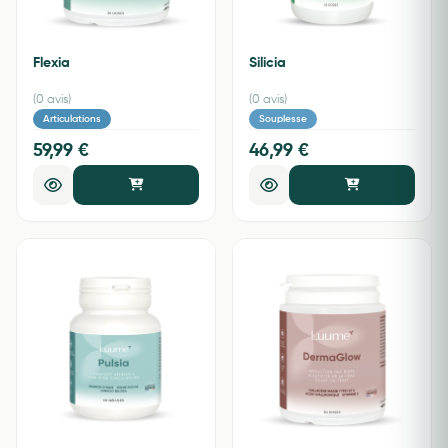
Flexia
Silicia
(0 avis)
(0 avis)
Articulations
Souplesse
59,99 €
46,99 €