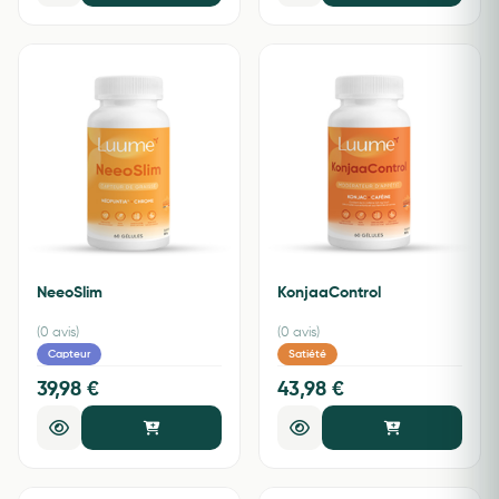
NeeoSlim
KonjaaControl
(0 avis)
(0 avis)
Capteur
Satiété
39,98 €
43,98 €