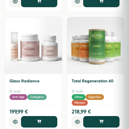
Glass Radiance
Total Regeneration 60
(0 avis)
(0 avis)
Anti-âge
Collagène
Détox
Digestion
Minceur
199,99 €
218,99 €