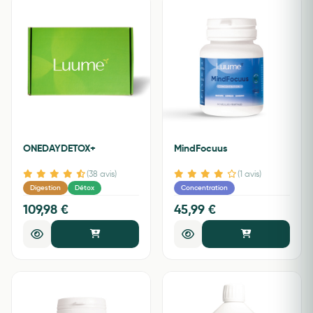
ONEDAYDETOX+
MindFocuus
(38 avis)
(1 avis)
Digestion
Détox
Concentration
109,98 €
45,99 €