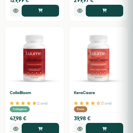
129,99 €
299,97 €
CollaBloom
KeraCaare
(2 avis)
(3 avis)
Collagène
Force
47,98 €
39,98 €