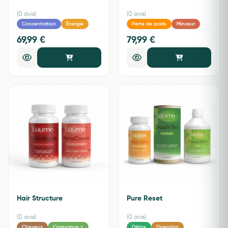
(0 avis)
(0 avis)
Concentration
Énergie
Perte de poids
Minceur
69,99 €
79,99 €
Hair Structure
Pure Reset
(0 avis)
(0 avis)
Cheveux
Croissance +
Détox
Digestion