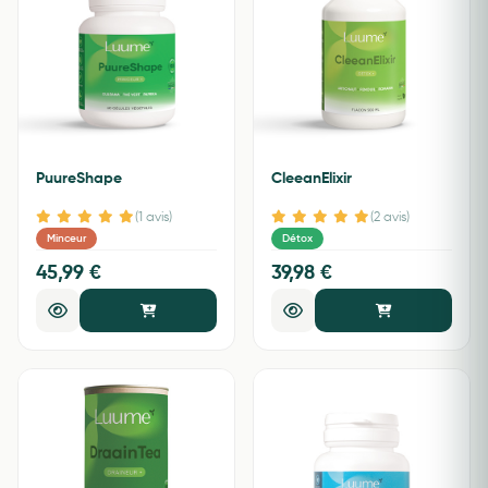
PuureShape
CleeanElixir
(1 avis)
(2 avis)
Minceur
Détox
45,99 €
39,98 €