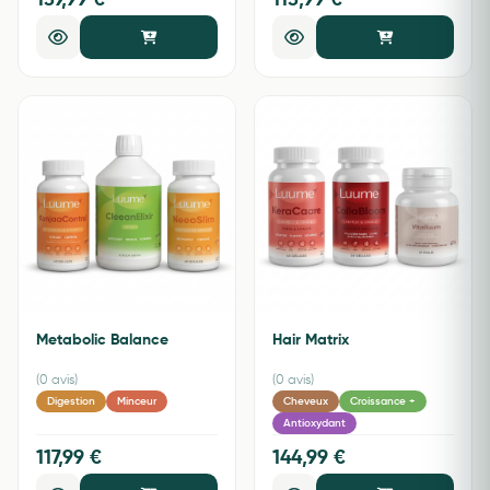
139,99 €
113,99 €
Metabolic Balance
Hair Matrix
(0 avis)
(0 avis)
Digestion
Minceur
Cheveux
Croissance +
Antioxydant
117,99 €
144,99 €