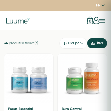
FR
0
34
produit(s) trouvé(s)
Trier par
Filtrer
Focus Essential
Burn Control