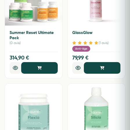
Summer Reset Ultimate
GlassGlow
Pack
(0 avis)
(1 avis)
Anti-âge
314,90 €
79,99 €