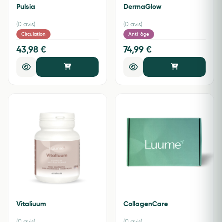
Pulsia
DermaGlow
(0 avis)
(0 avis)
Circulation
Anti-âge
43,98 €
74,99 €
Vitaliuum
CollagenCare