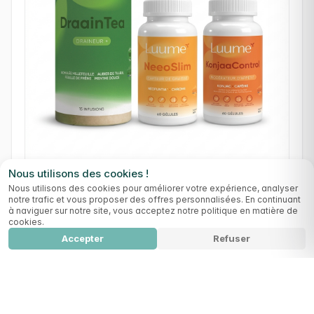
Nous utilisons des cookies !
Nous utilisons des cookies pour améliorer votre expérience, analyser
(0)
notre trafic et vous proposer des offres personnalisées. En continuant
Smart Control
à naviguer sur notre site, vous acceptez notre politique en matière de
cookies.
Perte de poids
Minceur
Accepter
Refuser
113,99 €
Summer Reset Ultimate Pack
Ajouter au panier
314,90
€