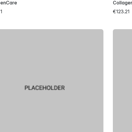
genCare
Collage
1
€123.21