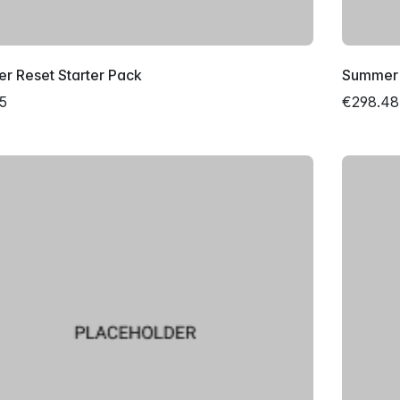
r Reset Starter Pack
Summer 
5
€298.48