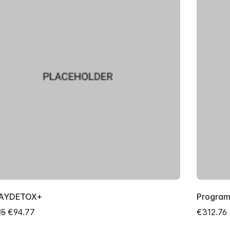
AYDETOX+
Progra
25
€94.77
€312.76