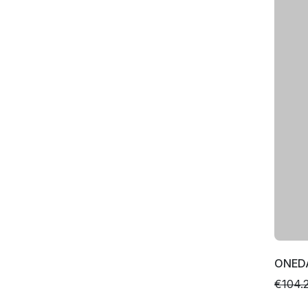
ONED
€104.