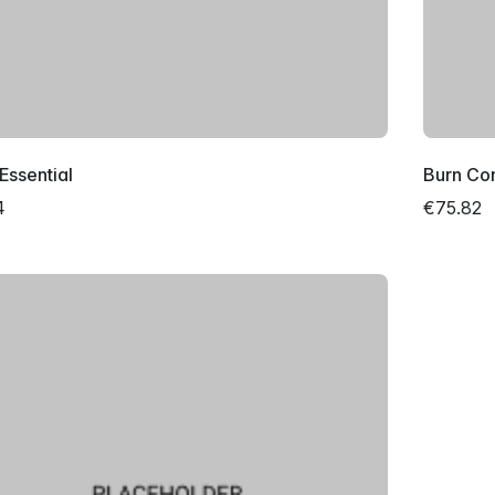
Essential
Burn Con
4
€75.82