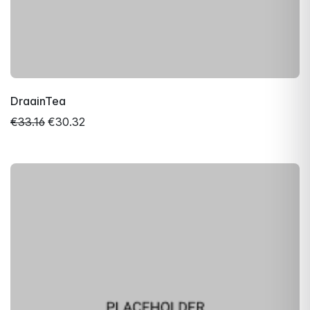
DraainTea
€33.16
€30.32