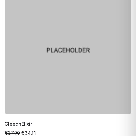
CleeanElixir
€37.90
€34.11