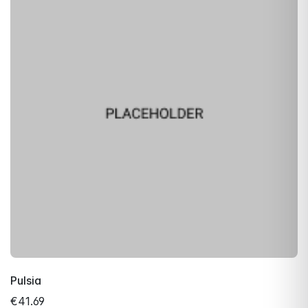
Pulsia
€41.69